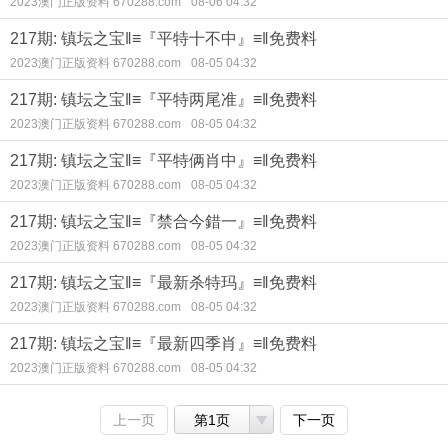
2023澳门正版资料 670288.com
08-06 04:32
217期: 镇坛之宝‖≡『平特十不中』≡‖免费料
2023澳门正版资料 670288.com
08-05 04:32
217期: 镇坛之宝‖≡『平特两尾准』≡‖免费料
2023澳门正版资料 670288.com
08-05 04:32
217期: 镇坛之宝‖≡『平特俩肖中』≡‖免费料
2023澳门正版资料 670288.com
08-05 04:32
217期: 镇坛之宝‖≡『禁合今錯一』≡‖免费料
2023澳门正版资料 670288.com
08-05 04:32
217期: 镇坛之宝‖≡『最新杀特玛』≡‖免费料
2023澳门正版资料 670288.com
08-05 04:32
217期: 镇坛之宝‖≡『最新四季肖』≡‖免费料
2023澳门正版资料 670288.com
08-05 04:32
上一页
第1页
下一页