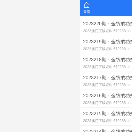
首页
2023220期：金钱豹功
2023澳门正版资料 670288.co
2023219期：金钱豹功
2023澳门正版资料 670288.co
2023218期：金钱豹功
2023澳门正版资料 670288.co
2023217期：金钱豹功
2023澳门正版资料 670288.co
2023216期：金钱豹功
2023澳门正版资料 670288.co
2023215期：金钱豹功
2023澳门正版资料 670288.co
2023214期：金钱豹功