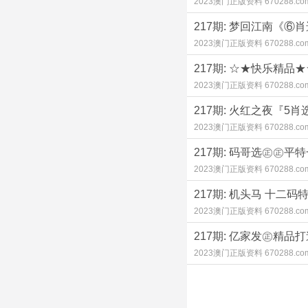
2023澳门正版资料 670288.co
217期: 梦回江南《
2023澳门正版资料 670288.co
217期: ☆★快乐精
2023澳门正版资料 670288.co
217期: 火红之夜『5
2023澳门正版资料 670288.co
217期: 码哥选㊣㊣
2023澳门正版资料 670288.co
217期: 机头马 十二
2023澳门正版资料 670288.co
217期: 亿家发㊣精
2023澳门正版资料 670288.co