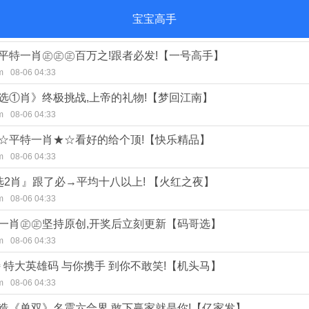
宝宝高手
㊣㊣平特一肖㊣㊣㊣百万之!跟者必发!【一号高手】
m
08-06 04:33
⑥肖选①肖》终极挑战,上帝的礼物!【梦回江南】
m
08-06 04:33
品★☆平特一肖★☆看好的给个顶!【快乐精品】
m
08-06 04:33
肖选2肖』跟了必→平均十八以上! 【火红之夜】
m
08-06 04:33
平特一肖㊣㊣坚持原创,开奖后立刻更新【码哥选】
m
08-06 04:33
码特 特大英雄码 与你携手 到你不敢笑!【机头马】
m
08-06 04:33
品打造《单双》名震六合界,敢下赢家就是你!【亿家发】